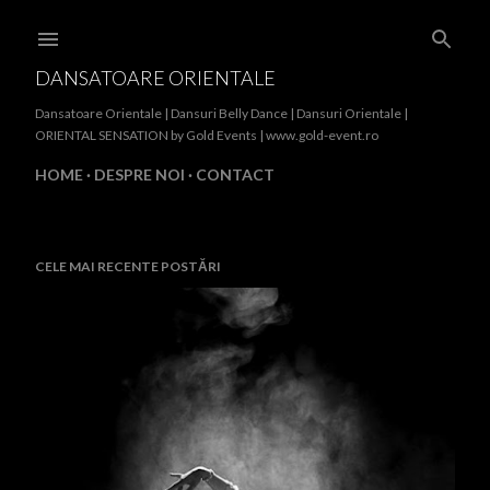
Treceți la conținutul principal
DANSATOARE ORIENTALE
Dansatoare Orientale | Dansuri Belly Dance | Dansuri Orientale |
ORIENTAL SENSATION by Gold Events | www.gold-event.ro
HOME
DESPRE NOI
CONTACT
CELE MAI RECENTE POSTĂRI
P
o
s
t
ă