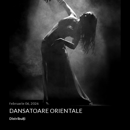
r
i
februarie 06, 2026
DANSATOARE ORIENTALE
Distribuiți